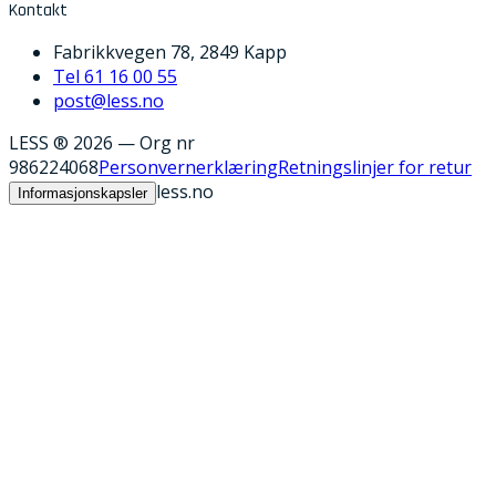
Kontakt
Fabrikkvegen 78, 2849 Kapp
Tel 61 16 00 55
post@less.no
LESS ® 2026
—
Org nr
986224068
Personvernerklæring
Retningslinjer for retur
less.no
Informasjonskapsler