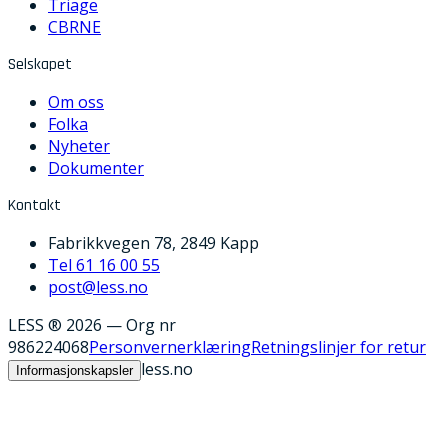
Triage
CBRNE
Selskapet
Om oss
Folka
Nyheter
Dokumenter
Kontakt
Fabrikkvegen 78, 2849 Kapp
Tel 61 16 00 55
post@less.no
LESS ® 2026
—
Org nr
986224068
Personvernerklæring
Retningslinjer for retur
less.no
Informasjonskapsler